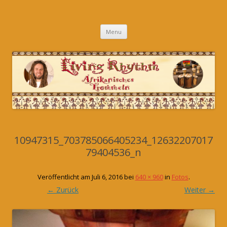
Skip
Menu
to
content
10947315_703785066405234_12632207017
79404536_n
Veröffentlicht am
Juli 6, 2016
bei
640 × 960
in
Fotos
.
← Zurück
Weiter →